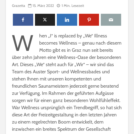
n
Grazetta
15. März 2022
1 Min. Lesezeit
l
i
n
W
e
hen „I“ is replaced by „We“ Illness
becomes Wellness – genau nach diesem
Motto gibt es in Graz nun seit bereits
über zehn Jahren eine Wellness-Oase der besonderen
Art. Dieses „We“ steht auch für „Wir“ – wir sind das
Team des Auster Sport- und Wellnessbades und
stehen Ihnen mit unseren kompetenten und
freundlichen Saunameistern jederzeit gerne beratend
zur Verfügung. Im Rahmen der geführten Aufgüsse
sorgen wir für einen ganz besonderen Wohlfühleffekt.
War Wellness ursprünglich ein Trendbegriff, so hat sich
diese Art der Freizeitgestaltung in den letzten Jahren
zu einem regelrechten Boom entwickelt, dem
inzwischen ein breites Spektrum der Gesellschaft