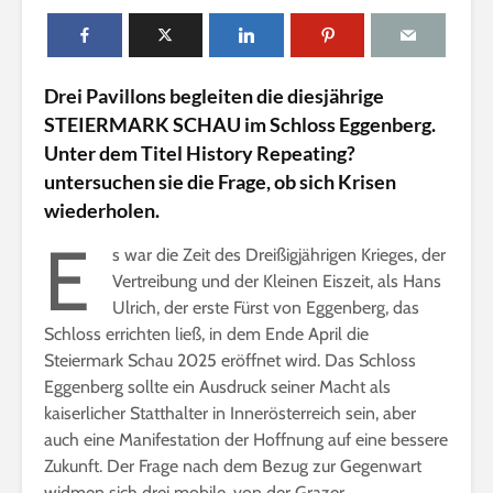
n
l
i
Drei Pavillons begleiten die diesjährige
n
STEIERMARK SCHAU im Schloss Eggenberg.
e
Unter dem Titel History Repeating?
untersuchen sie die Frage, ob sich Krisen
wiederholen.
E
s war die Zeit des Dreißigjährigen Krieges, der
Vertreibung und der Kleinen Eiszeit, als Hans
Ulrich, der erste Fürst von Eggenberg, das
Schloss errichten ließ, in dem Ende April die
Steiermark Schau 2025 eröffnet wird. Das Schloss
Eggenberg sollte ein Ausdruck seiner Macht als
kaiserlicher Statthalter in Innerösterreich sein, aber
auch eine Manifestation der Hoffnung auf eine bessere
Zukunft. Der Frage nach dem Bezug zur Gegenwart
widmen sich drei mobile, von der Grazer