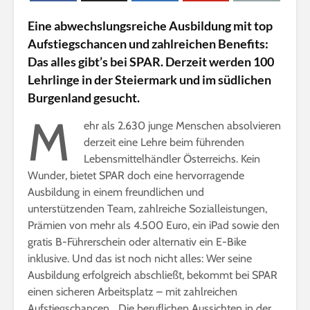
n
Eine abwechslungsreiche Ausbildung mit top
l
Aufstiegschancen und zahlreichen Benefits:
i
Das alles gibt’s bei SPAR. Derzeit werden 100
n
e
Lehrlinge in der Steiermark und im südlichen
Burgenland gesucht.
M
ehr als 2.630 junge Menschen absolvieren
derzeit eine Lehre beim führenden
Lebensmittelhändler Österreichs. Kein
Wunder, bietet SPAR doch eine hervorragende
Ausbildung in einem freundlichen und
unterstützenden Team, zahlreiche Sozialleistungen,
Prämien von mehr als 4.500 Euro, ein iPad sowie den
gratis B-Führerschein oder alternativ ein E-Bike
inklusive. Und das ist noch nicht alles: Wer seine
Ausbildung erfolgreich abschließt, bekommt bei SPAR
einen sicheren Arbeitsplatz – mit zahlreichen
Aufstiegschancen. „Die beruflichen Aussichten in der