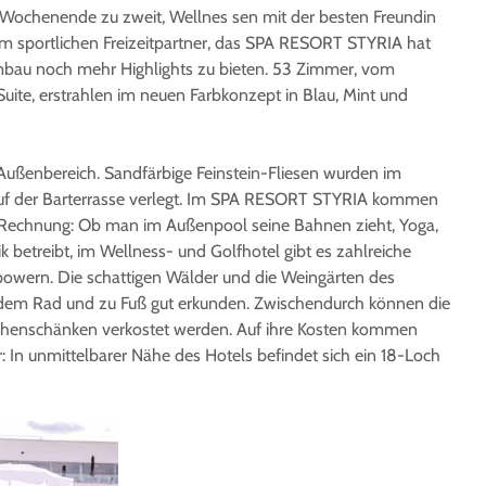
Wochenende zu zweit, Wellnes sen mit der besten Freundin
em sportlichen Freizeitpartner, das SPA RESORT STYRIA hat
au noch mehr Highlights zu bieten. 53 Zimmer, vom
uite, erstrahlen im neuen Farbkonzept in Blau, Mint und
Außenbereich. Sandfärbige Feinstein-Fliesen wurden im
uf der Barterrasse verlegt. Im SPA RESORT STYRIA kommen
re Rechnung: Ob man im Außenpool seine Bahnen zieht, Yoga,
betreibt, im Wellness- und Golfhotel gibt es zahlreiche
powern. Die schattigen Wälder und die Weingärten des
 dem Rad und zu Fuß gut erkunden. Zwischendurch können die
chenschänken verkostet werden. Auf ihre Kosten kommen
r: In unmittelbarer Nähe des Hotels befindet sich ein 18-Loch