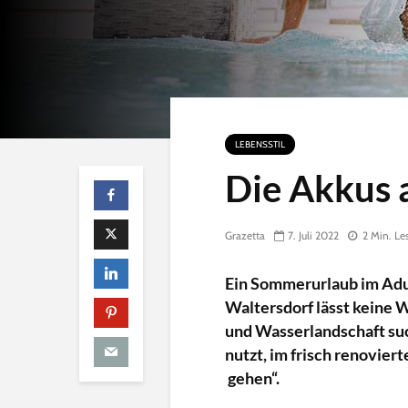
n
e
LEBENSSTIL
Die Akkus 
Grazetta
7. Juli 2022
2 Min. Le
Ein Sommerurlaub im Ad
Waltersdorf lässt keine 
und Wasserlandschaft su
nutzt, im frisch renovier
gehen“.