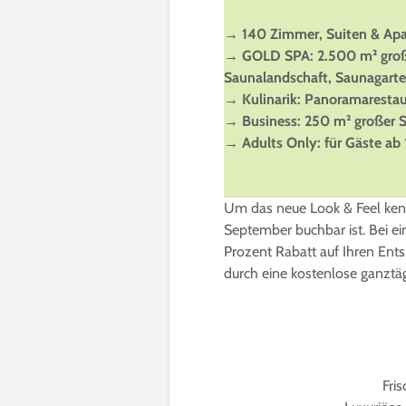
→ 140 Zimmer, Suiten & Apa
→ GOLD SPA: 2.500 m² große
Saunalandschaft, Saunagarte
→ Kulinarik:
Panoramarestaur
→ Business:
250 m² großer S
→ Adults Only: für Gäste ab 
Um das neue Look & Feel kenn
September buchbar ist. Bei ei
Prozent Rabatt auf Ihren Ents
durch eine kostenlose ganztä
Fris