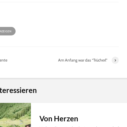
ANZEIGEN
ente
Am Anfang war das “Trücherl”
teressieren
Von Herzen