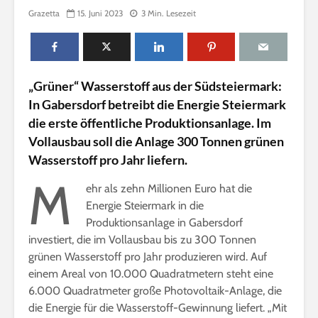
n
Grazetta
15. Juni 2023
3 Min. Lesezeit
l
i
n
e
„Grüner“ Wasserstoff aus der Südsteiermark:
In Gabersdorf betreibt die Energie Steiermark
die erste öffentliche Produktionsanlage. Im
Vollausbau soll die Anlage 300 Tonnen grünen
Wasserstoff pro Jahr liefern.
M
ehr als zehn Millionen Euro hat die
Energie Steiermark in die
Produktionsanlage in Gabersdorf
investiert, die im Vollausbau bis zu 300 Tonnen
grünen Wasserstoff pro Jahr produzieren wird. Auf
einem Areal von 10.000 Quadratmetern steht eine
6.000 Quadratmeter große Photovoltaik-Anlage, die
die Energie für die Wasserstoff-Gewinnung liefert. „Mit