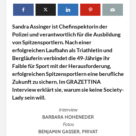
n
l
i
Sandra Assinger ist Chefinspektorin der
n
Polizei und verantwortlich für die Ausbildung
e
von Spitzensportlern. Nach einer
erfolgreichen Laufbahn als Triathletin und
Bergläuferin verbindet die 49-Jährige ihr
Faible für Sport mit der Herausforderung,
erfolgreichen Spitzensportlern eine berufliche
Zukunft zu sichern. Im GRAZETTINA
Interview erklärt sie, warum sie keine Society-
Lady sein will.
Interview
BARBARA HOHENEDER
Fotos
BENJAMIN GASSER, PRIVAT