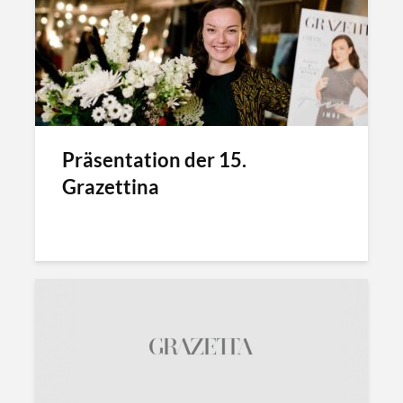
n
l
i
n
e
Präsentation der 15.
Grazettina