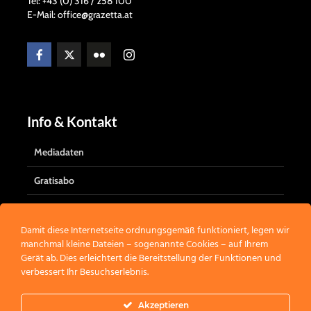
Tel: +43 (0) 316 / 258 100
E-Mail: office@grazetta.at
Info & Kontakt
Mediadaten
Gratisabo
Das Grazetta-Team
Damit diese Internetseite ordnungsgemäß funktioniert, legen wir
Kontakt
manchmal kleine Dateien – sogenannte Cookies – auf Ihrem
Gerät ab. Dies erleichtert die Bereitstellung der Funktionen und
verbessert Ihr Besuchserlebnis.
Werbung
Akzeptieren