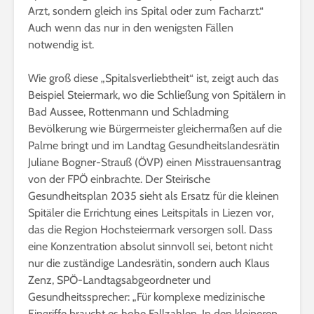
Arzt, sondern gleich ins Spital oder zum Facharzt.“
Auch wenn das nur in den wenigsten Fällen
notwendig ist.
Wie groß diese „Spitalsverliebtheit“ ist, zeigt auch das
Beispiel Steiermark, wo die Schließung von Spitälern in
Bad Aussee, Rottenmann und Schladming
Bevölkerung wie Bürgermeister gleichermaßen auf die
Palme bringt und im Landtag Gesundheitslandesrätin
Juliane Bogner-Strauß (ÖVP) einen Misstrauensantrag
von der FPÖ einbrachte. Der Steirische
Gesundheitsplan 2035 sieht als Ersatz für die kleinen
Spitäler die Errichtung eines Leitspitals in Liezen vor,
das die Region Hochsteiermark versorgen soll. Dass
eine Konzentration absolut sinnvoll sei, betont nicht
nur die zuständige Landesrätin, sondern auch Klaus
Zenz, SPÖ-Landtagsabgeordneter und
Gesundheitssprecher: „Für komplexe medizinische
Eingriffe braucht es hohe Fallzahlen. In den kleineren