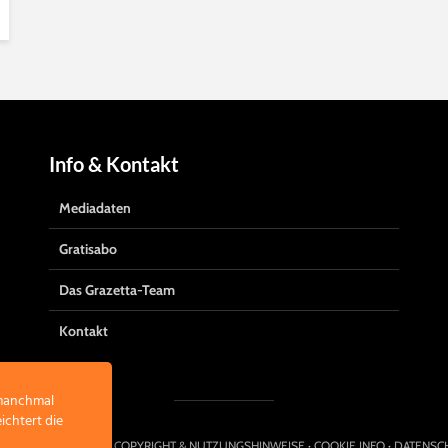
Info & Kontakt
Mediadaten
Gratisabo
Das Grazetta-Team
Kontakt
 manchmal
ichtert die
EATED BY
HIRNSTATT
·
COPYRIGHT & NUTZUNGSHINWEISE
·
COOKIE INFO
·
DATENSC