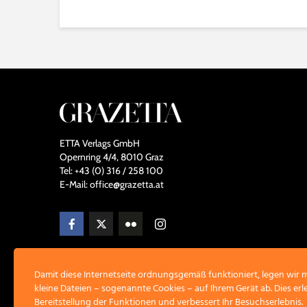
n
e
ETTA Verlags GmbH
Opernring 4/4, 8010 Graz
Tel: +43 (0) 316 / 258 100
E-Mail: office@grazetta.at
Damit diese Internetseite ordnungsgemäß funktioniert, legen wir
kleine Dateien – sogenannte Cookies – auf Ihrem Gerät ab. Dies erle
Bereitstellung der Funktionen und verbessert Ihr Besuchserlebnis.
COPYRIGHT © 2026 · CR