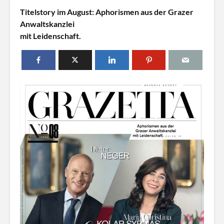
n
Titelstory im August: Aphorismen aus der Grazer
l
Anwaltskanzlei
i
mit Leidenschaft.
n
e