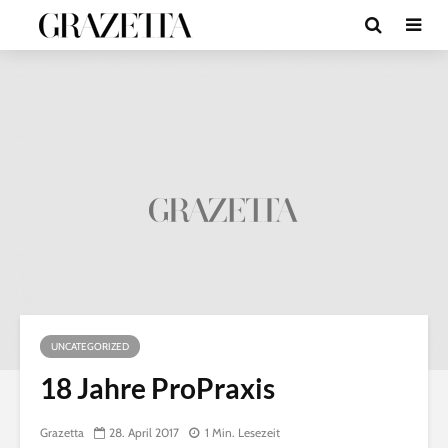
e
r
y
t
h
r
o
m
y
c
i
n
UNCATEGORIZED
b
18 Jahre ProPraxis
u
y
Grazetta
28. April 2017
1 Min. Lesezeit
o