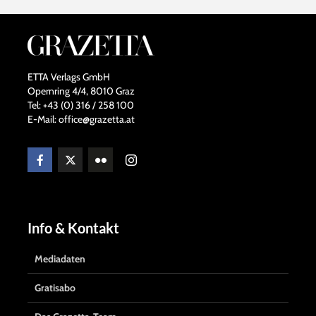
n
l
i
n
ETTA Verlags GmbH
e
Opernring 4/4, 8010 Graz
Tel: +43 (0) 316 / 258 100
E-Mail: office@grazetta.at
Info & Kontakt
Mediadaten
Gratisabo