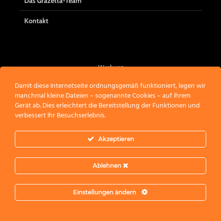
Das Grazetta-Team
Kontakt
Werbung
Damit diese Internetseite ordnungsgemäß funktioniert, legen wir
manchmal kleine Dateien – sogenannte Cookies – auf Ihrem
Gerät ab. Dies erleichtert die Bereitstellung der Funktionen und
verbessert Ihr Besuchserlebnis.
Akzeptieren
Ablehnen
Einstellungen ändern
COPYRIGHT © 2026 · CREATED BY
HIRNSTATT
·
COPYRIGHT &
NUTZUNGSHINWEISE
·
COOKIE INFO
·
DATENSCHUTZ
·
AGB
·
IMPRESSUM