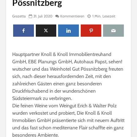
Pössnitzberg
n
l
Grazetta
31. Juli 2020
Kommentieren
1 Min. Lesezeit
i
n
e
Hauptpartner Knoll & Knoll Immobilientreuhand
GmbH, EBE Planungs GmbH, Autohaus Papst, sehen!
wutscher und das Weinhotel Gut Pössnitzberg freuten
sich, nach dieser herausfordernden Zeit, mit den
zahlreichen Gästen einen ganz besonderen
Druckfrischabend in der wunderschönen
Südsteiermark zu verbringen.
Die feinen Weine vom Weingut Erich & Walter Polz
wurden verkostet und probiert, Die Knoll & Knoll
Immobilien GmbH präsentierte sich mit neuem Auftritt
und das fast schon mediterrane Flair schaffte ein ganz
besonderes Ambiente.