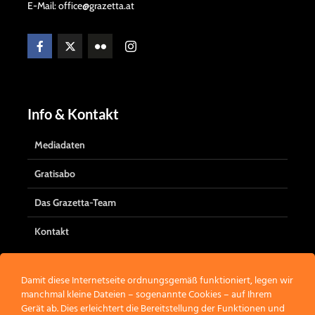
E-Mail: office@grazetta.at
Info & Kontakt
Mediadaten
Gratisabo
Das Grazetta-Team
Kontakt
Damit diese Internetseite ordnungsgemäß funktioniert, legen wir
manchmal kleine Dateien – sogenannte Cookies – auf Ihrem
Werbung
Gerät ab. Dies erleichtert die Bereitstellung der Funktionen und