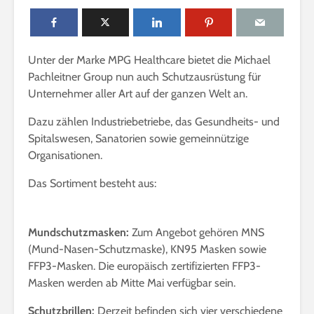
n
l
i
Unter der Marke MPG Healthcare bietet die Michael
n
Pachleitner Group nun auch Schutzausrüstung für
e
Unternehmer aller Art auf der ganzen Welt an.
Dazu zählen Industriebetriebe, das Gesundheits- und
Spitalswesen, Sanatorien sowie gemeinnützige
Organisationen.
Das Sortiment besteht aus:
Mundschutzmasken:
Zum Angebot gehören MNS
(Mund-Nasen-Schutzmaske), KN95 Masken sowie
FFP3-Masken. Die europäisch zertifizierten FFP3-
Masken werden ab Mitte Mai verfügbar sein.
Schutzbrillen:
Derzeit befinden sich vier verschiedene