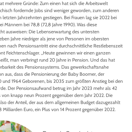
at mehrere Gründe: Zum einen hat sich die Arbeitswelt
sychisch fordernde Jobs sind weniger geworden, zum anderen
n letzten Jahrzehnten gestiegen. Bei Frauen lag sie 2022 bei
bei Männern bei 78,8 (72,8 Jahre 1990). Was diese
cht ausweisen: Die Lebenserwartung des untersten
eben Jahre niedriger als jene von Personen im obersten
en nach Pensionsantritt eine durchschnittliche Restlebenszeit
ont Feichtenschlager. „Heute gewinnen wir einen ganzen
eißt, man verbringt rund 20 Jahre in Pension. Und das hat
erbarkeit des Pensionssystems. Das gewerkschaftsnahe
n aus, dass die Pensionierung der Baby Boomer, der
0 und 1964 Geborenen, bis 2035 zum größten Anstieg bei den
de. Der Pensionsaufwand betrug im Jahr 2023 mehr als 42
Plus von knapp neun Prozent gegenüber dem Jahr 2022. Die
also der Anteil, der aus dem allgemeinen Budget dazugezahlt
 Milliarden Euro, ein Plus von 14 Prozent gegenüber 2022.