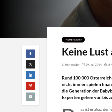
n
e
THEMENSTORY
Keine Lust 
B. Hoheneder
29. Juli 2024
8 
Rund 100.000 Österreiche
nicht immer spielen finan
die Generation der Babyb
Experten gehen von bis z
as ist er also, der