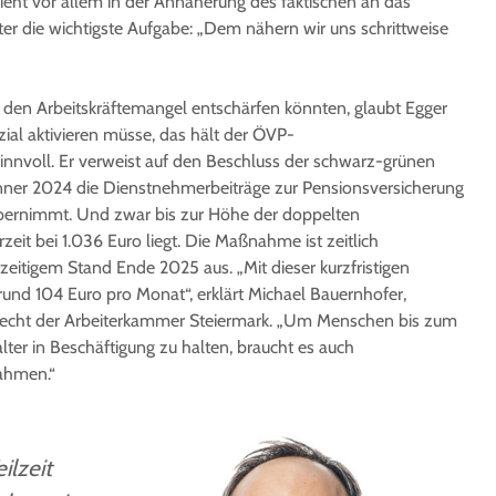
ieht vor allem in der Annäherung des faktischen an das
lter die wichtigste Aufgabe: „Dem nähern wir uns schrittweise
 den Arbeitskräftemangel entschärfen könnten, glaubt Egger
ial aktivieren müsse, das hält der ÖVP-
innvoll. Er verweist auf den Beschluss der schwarz-grünen
Jänner 2024 die Dienstnehmerbeiträge zur Pensionsversicherung
übernimmt. Und zwar bis zur Höhe der doppelten
rzeit bei 1.036 Euro liegt. Die Maßnahme ist zeitlich
zeitigem Stand Ende 2025 aus. „Mit dieser kurzfristigen
nd 104 Euro pro Monat“, erklärt Michael Bauernhofer,
srecht der Arbeiterkammer Steiermark. „Um Menschen bis zum
lter in Beschäftigung zu halten, braucht es auch
ahmen.“
ilzeit