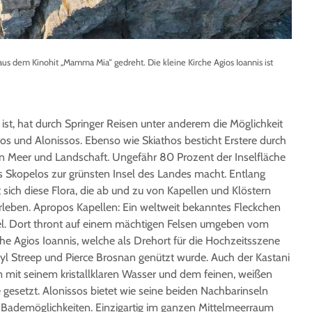
us dem Kinohit „Mamma Mia“ gedreht. Die kleine Kirche Agios Ioannis ist
st, hat durch Springer Reisen unter anderem die Möglichkeit
s und Alonissos. Ebenso wie Skiathos besticht Erstere durch
on Meer und Landschaft. Ungefähr 80 Prozent der Inselfläche
s Skopelos zur grünsten Insel des Landes macht. Entlang
sich diese Flora, die ab und zu von Kapellen und Klöstern
rleben. Apropos Kapellen: Ein weltweit bekanntes Fleckchen
sel. Dort thront auf einem mächtigen Felsen umgeben vom
che Agios Ioannis, welche als Drehort für die Hochzeitsszene
l Streep und Pierce Brosnan genützt wurde. Auch der Kastani
 mit seinem kristallklaren Wasser und dem feinen, weißen
 gesetzt. Alonissos bietet wie seine beiden Nachbarinseln
Bademöglichkeiten. Einzigartig im ganzen Mittelmeerraum