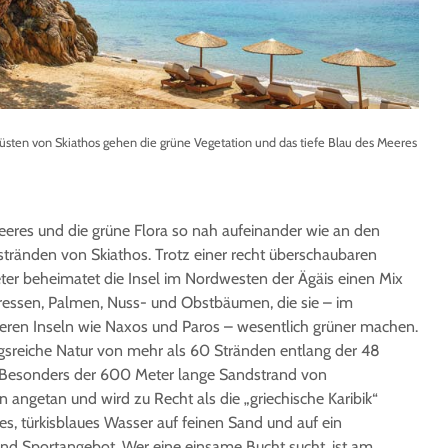
üsten von Skiathos gehen die grüne Vegetation und das tiefe Blau des Meeres
eeres und die grüne Flora so nah aufeinander wie an den
ränden von Skiathos. Trotz einer recht überschaubaren
er beheimatet die Insel im Nordwesten der Ägäis einen Mix
pressen, Palmen, Nuss- und Obstbäumen, die sie – im
eren Inseln wie Naxos und Paros – wesentlich grüner machen.
sreiche Natur von mehr als 60 Stränden entlang der 48
. Besonders der 600 Meter lange Sandstrand von
 angetan und wird zu Recht als die „griechische Karibik“
tes, türkisblaues Wasser auf feinen Sand und auf ein
d Sportangebot. Wer eine einsame Bucht sucht, ist am