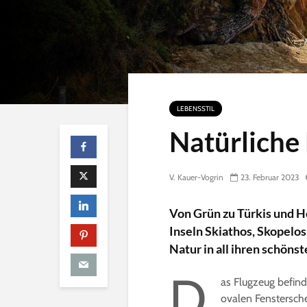
n
e
LEBENSSTIL
Natürliche
V. Kauer-Vogrin
23. Februar 2023
Von Grün zu Türkis und He
Inseln Skiathos, Skopelos
Natur in all ihren schöns
D
as Flugzeug befind
ovalen Fenstersch